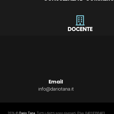
DOCENTE
Email
info@dariotana.it
2026 ©
Dario Tana
, Tutti i diritti sono riservati. P.Iva: 04018390403