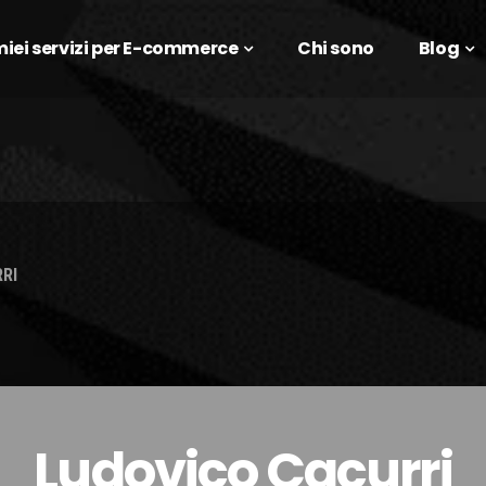
 miei servizi per E-commerce
Chi sono
Blog
RI
Ludovico Cacurri