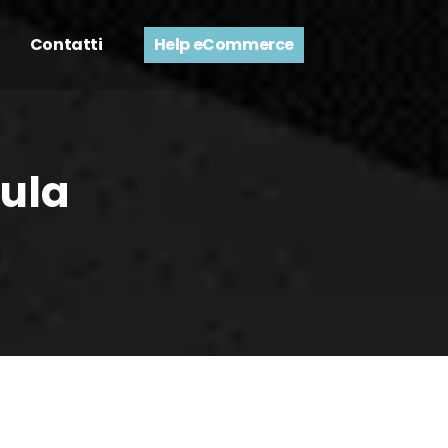
Contatti
Help eCommerce
aula