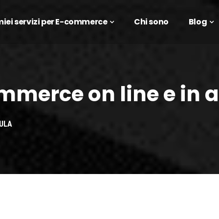
 miei servizi per E-commerce
Chi sono
Blog
merce on line e in 
AULA