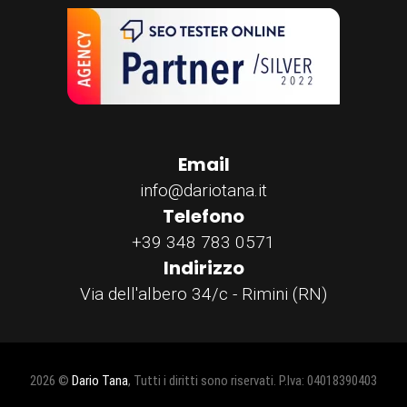
Email
info@dariotana.it
Telefono
+39 348 783 0571
Indirizzo
Via dell'albero 34/c - Rimini (RN)
2026 ©
Dario Tana
, Tutti i diritti sono riservati. P.Iva: 04018390403