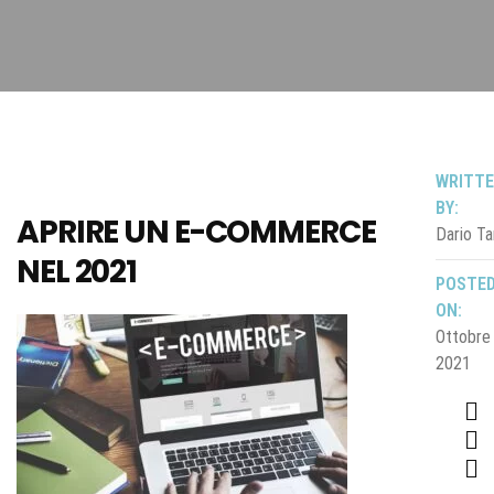
WRITT
BY:
APRIRE UN E-COMMERCE
Dario Ta
NEL 2021
POSTE
ON:
Ottobre
2021