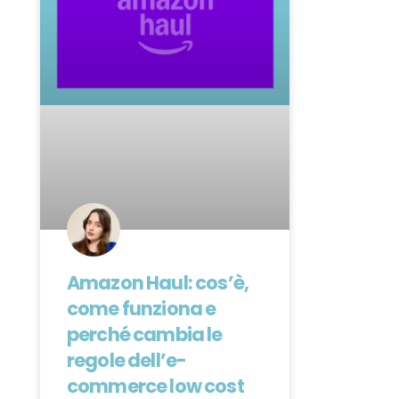
Amazon Haul: cos’è,
come funziona e
perché cambia le
regole dell’e-
commerce low cost