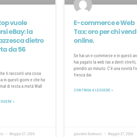
op vuole
E-commerce e Web
si eBay: la
Tax: oro per chi ven
pazzesca dietro
online.
rta da 56
Se hai un e-commerce e in questi an
hai pagato la web tax a denti stretti,
prenditi un minuto. C’è una novità f
 che ti racconti una cosa
fresca dai
 in questi giorni e che ha
l mal di testa a metà Wall
CONTINUA A LEGGERE »
EGGERE »
cci
Maggio 27, 2026
giacomo bramucci
Maggio 27, 2026