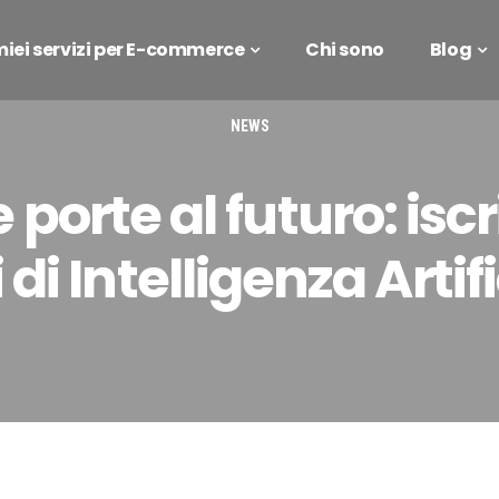
 miei servizi per E-commerce
Chi sono
Blog
NEWS
e porte al futuro: iscri
 di Intelligenza Artif