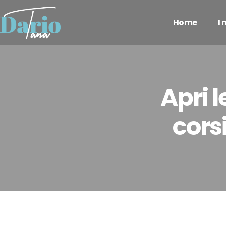
Home
I
Apri l
corsi