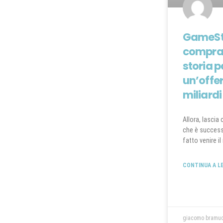
GameSt
comprar
storia 
un’offe
miliardi
Allora, lascia
che è successa
fatto venire i
CONTINUA A L
giacomo bramu