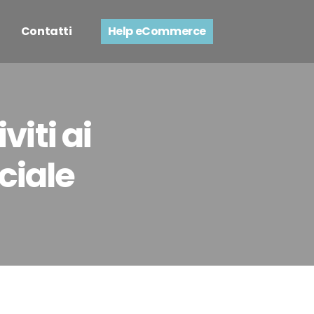
Contatti
Help eCommerce
viti ai
iciale