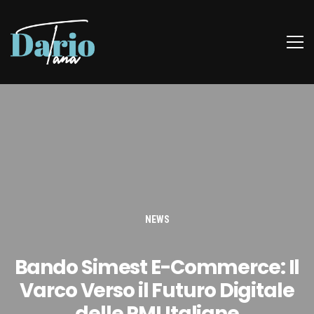
NEWS
Bando Simest E-Commerce: Il
Varco Verso il Futuro Digitale
delle PMI Italiane