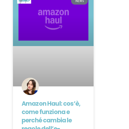
NEWS
Amazon Haul: cos’è,
come funziona e
perché cambia le
regole dell’e-