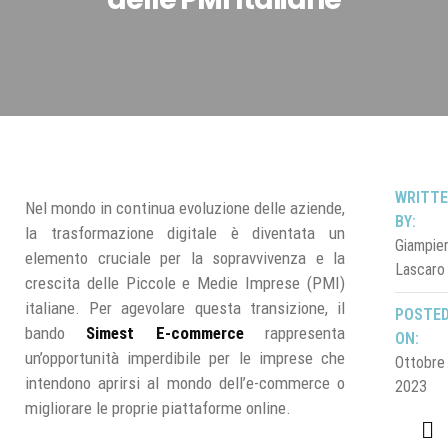
WRITT
Nel mondo in continua evoluzione delle aziende,
BY:
la trasformazione digitale è diventata un
Giampie
elemento cruciale per la sopravvivenza e la
Lascaro
crescita delle Piccole e Medie Imprese (PMI)
italiane. Per agevolare questa transizione, il
POSTE
bando
Simest E-commerce
rappresenta
ON:
un’opportunità imperdibile per le imprese che
Ottobre
intendono aprirsi al mondo dell’e-commerce o
2023
migliorare le proprie piattaforme online.