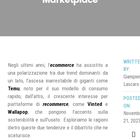
WRITT
Negli ultimi anni, l’
ecommerce
ha assistito a
BY:
una polarizzazione tra due trend dominanti: da
Giampie
un lato, l’ascesa inarrestabile di giganti come
Lascaro
Temu
, noto per il suo modello di consumo
rapido; dall’altro, il crescente interesse per
POSTE
piattaforme di
recommerce
, come
Vinted
e
ON:
Wallapop
, che pongono l’accento sulla
Novemb
sostenibilità e sull’usato. Esploriamo le ragioni
21, 202
dietro queste due tendenze e il dibattito che ne
scaturisce.