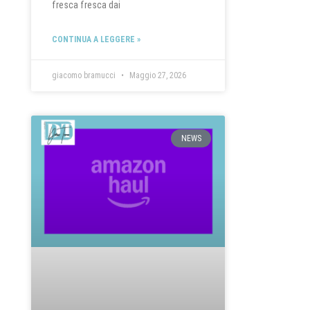
fresca fresca dai
CONTINUA A LEGGERE »
giacomo bramucci
Maggio 27, 2026
NEWS