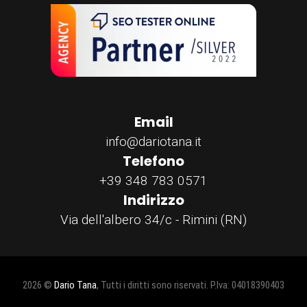
Email
info@dariotana.it
Telefono
+39 348 783 0571
Indirizzo
Via dell'albero 34/c - Rimini (RN)
2026 ©
Dario Tana
, Tutti i diritti sono riservati. P.Iva: 04018390403