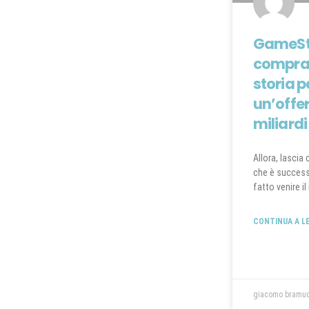
GameSt
comprar
storia 
un’offe
miliardi
Allora, lascia
che è successa
fatto venire i
CONTINUA A L
giacomo bramu