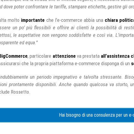
 dove poter confrontare le tariffe, stampare etichette, gestire gli ordi
sulta molto
importante
che l’e-commerce abbia una
chiara politic
ere un po’ più flessibili e offrire ai clienti la possibilità di resti
ttosi, le aspettative non vengono soddisfatte e così via. L’importan
rasparente ed equa.”
BigCommerce
, particolare
attenzione
va prestata
all’assistenza c
assicurarsi che la propria piattaforma e-commerce disponga di un
s
ndubbiamente un periodo impegnativo e talvolta stressante. Biso
ioni prontamente disponibili. Anche quando qualcosa va storto, un
lude Rossetto.
Hai bisogno di una consulenza per un 