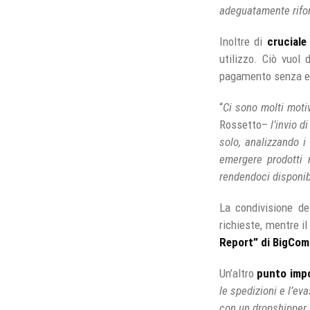
adeguatamente riforni
Inoltre di
cruciale 
utilizzo. Ciò vuol 
pagamento senza err
“
Ci sono molti moti
Rossetto–
l’invio d
solo, analizzando i
emergere prodotti r
rendendoci disponibi
La condivisione de
richieste, mentre i
Report” di BigCo
Un’altro
punto imp
le spedizioni e l’ev
con un dropshipper.