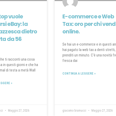
op vuole
E-commerce e Web
si eBay: la
Tax: oro per chi ven
pazzesca dietro
online.
rta da 56
Se hai un e-commerce e in questi an
hai pagato la web tax a denti stretti,
prenditi un minuto. C’è una novità f
 che ti racconti una cosa
fresca dai
 in questi giorni e che ha
l mal di testa a metà Wall
CONTINUA A LEGGERE »
EGGERE »
cci
Maggio 27, 2026
giacomo bramucci
Maggio 27, 2026