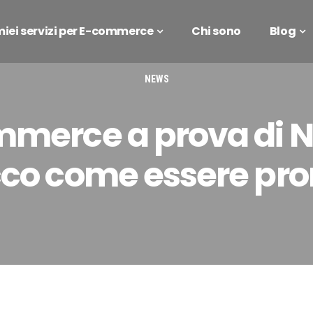
 miei servizi per E-commerce
Chi sono
Blog
NEWS
merce a prova di N
co come essere pro