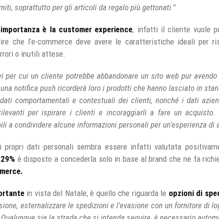
ti, soprattutto per gli articoli da regalo più gettonati.”
importanza è la
customer experience
, infatti il cliente vuole 
dire che l’e-commerce deve avere le caratteristiche ideali per ris
ori o inutili attese.
vi per cui un cliente potrebbe abbandonare un sito web pur avendo u
i una notifica push ricorderà loro i prodotti che hanno lasciato in stan
 dati comportamentali e contestuali dei clienti, nonché i dati azie
ilevanti per ispirare i clienti e incoraggiarli a fare un acquisto.
li a condividere alcune informazioni personali per un’esperienza di 
i propri dati personali sembra essere infatti valutata positiva
l
29%
è disposto a concederla solo in base al brand che ne fa ric
mmerce.
ortante
in vista del Natale, è quello che riguarda le
opzioni di spe
asione, esternalizzare le spedizioni e l’evasione con un fornitore di l
 Qualunque sia la strada che si intenda seguire, è necessario automa