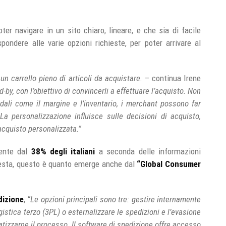
poter navigare in un sito chiaro, lineare, e che sia di facile
pondere alle varie opzioni richieste, per poter arrivare al
n carrello pieno di articoli da acquistare.
– continua Irene
d-by, con l’obiettivo di convincerli a effettuare l’acquisto. Non
ndali come il margine e l’inventario, i merchant possono far
 La personalizzazione influisce sulle decisioni di acquisto,
acquisto personalizzata.”
mente dal
38% degli italiani
a seconda delle informazioni
hiesta, questo è quanto emerge anche dal
“Global Consumer
dizione
,
“Le opzioni principali sono tre: gestire internamente
ogistica terzo (3PL) o esternalizzare le spedizioni e l’evasione
tizzarne il processo. Il software di spedizione offre accesso