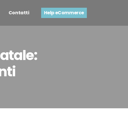
Contatti
Help eCommerce
atale:
nti