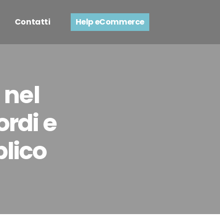
Contatti
Help eCommerce
 nel
ordi e
lico