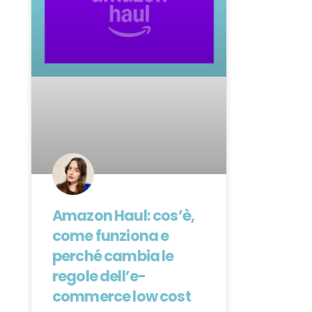
Amazon Haul: cos’è,
come funziona e
perché cambia le
regole dell’e-
commerce low cost