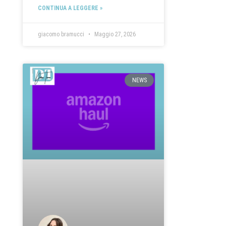
CONTINUA A LEGGERE »
giacomo bramucci
Maggio 27, 2026
NEWS