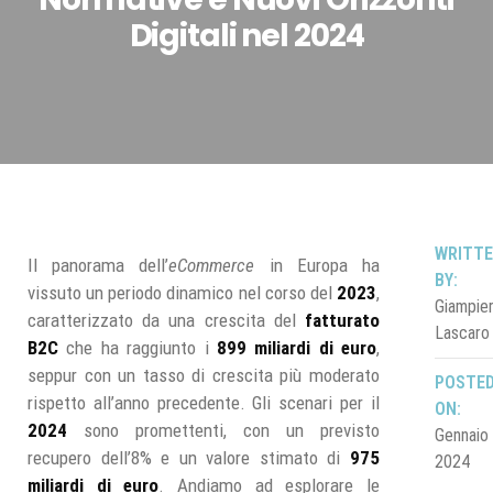
Digitali nel 2024
WRITT
Il panorama dell’
eCommerce
in Europa ha
BY:
vissuto un periodo dinamico nel corso del
2023
,
Giampie
caratterizzato da una crescita del
fatturato
Lascaro
B2C
che ha raggiunto i
899 miliardi di euro
,
seppur con un tasso di crescita più moderato
POSTE
rispetto all’anno precedente. Gli scenari per il
ON:
2024
sono promettenti, con un previsto
Gennaio 
recupero dell’8% e un valore stimato di
975
2024
miliardi di euro
. Andiamo ad esplorare le