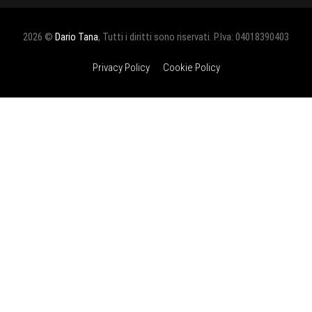
2026 ©
Dario Tana
, Tutti i diritti sono riservati. P.Iva: 04018390403
Privacy Policy
Cookie Policy