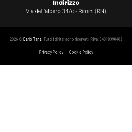
Indirizzo
Via dell'albero 34/c - Rimini (RN)
2026 ©
Dario Tana
, Tutti i diritti sono riservati. P.Iva: 04018390403
Privacy Policy
Cookie Policy