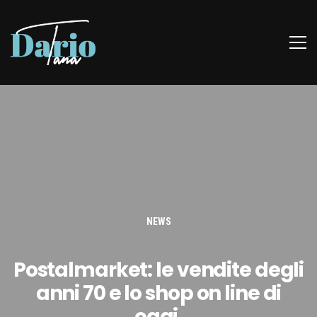
NEWS
Postalmarket: le vendite degli
anni 70 e lo shop on line di
oggi.