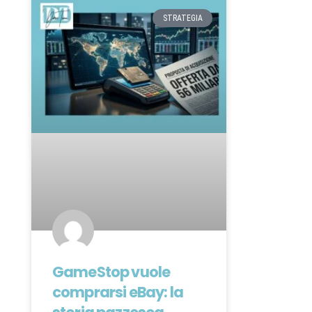
STRATEGIA
GameStop vuole
comprarsi eBay: la