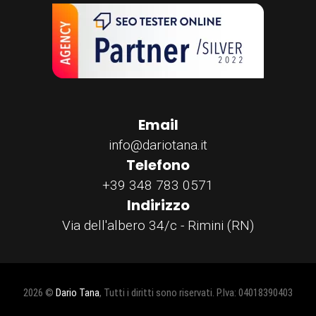
Email
info@dariotana.it
Telefono
+39 348 783 0571
Indirizzo
Via dell'albero 34/c - Rimini (RN)
2026 ©
Dario Tana
, Tutti i diritti sono riservati. P.Iva: 04018390403