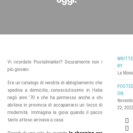
WRITT
Vi ricordate Postalmarket? Sicuramente non i
BY:
più giovani.
La Moni
Era un catalogo di vendita di abbigliamento che
POSTE
spediva a domicilio, conosciutissimo in Italia
ON:
negli anni ’70 e che ha permesso anche a chi
Novemb
abitava in provincia di accaparrarsi un tocco di
22, 202
modernità.
Immagina la gioia quando il pacco
tanto atteso arrivava a casa.
Ricordi di una vita fa, quando
lo shopping era