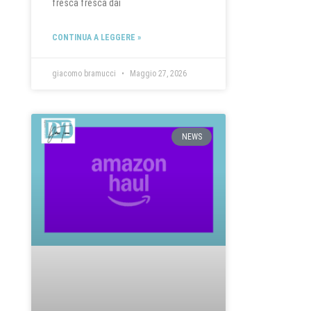
fresca fresca dai
CONTINUA A LEGGERE »
giacomo bramucci
Maggio 27, 2026
NEWS