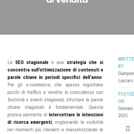
WRITT
La
SEO stagionale
è una
strategia che si
BY:
concentra sull’ottimizzazione di contenuti e
Giampie
parole chiave in periodi specifici dell’anno
.
Lascaro
Per gli
e-commerce
, che spesso registrano
picchi di traffico e vendite in coincidenza con
POSTE
festività o eventi stagionali, sfruttare le parole
ON:
chiave stagionali è fondamentale. Questa
Gennaio 
pratica permette di
intercettare le intenzioni
2025
di ricerca emergenti
, migliorando la visibilità
nei momenti più rilevanti e massimizzando le