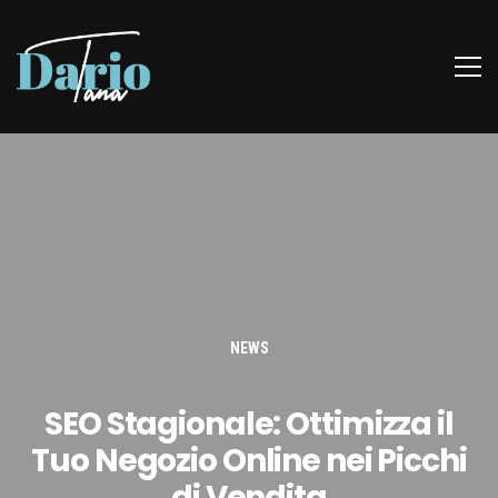
NEWS
SEO Stagionale: Ottimizza il
Tuo Negozio Online nei Picchi
di Vendita