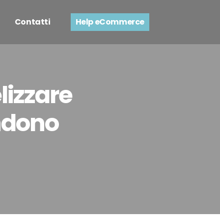
Contatti
Help eCommerce
lizzare
andono