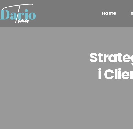
Home
I
Strate
i Cli