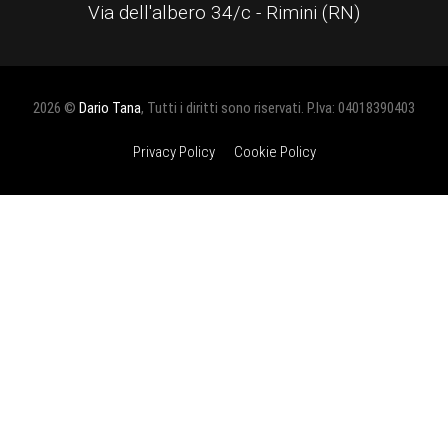
Via dell'albero 34/c - Rimini (RN)
2026 ©
Dario Tana
, Tutti i diritti sono riservati. P.Iva: 04018390403
Privacy Policy
Cookie Policy