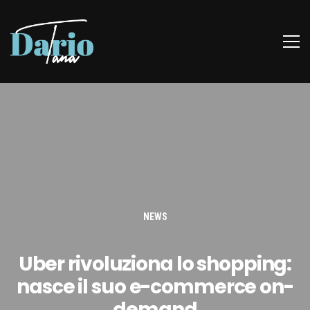
NEWS
Uber rivoluziona lo shopping:
nasce il suo e-commerce on-
demand