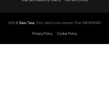
2026 ©
Dario Tana
, Tutti i diritti sono riservati. P.Iva: 04018390403
Privacy Policy
Cookie Policy