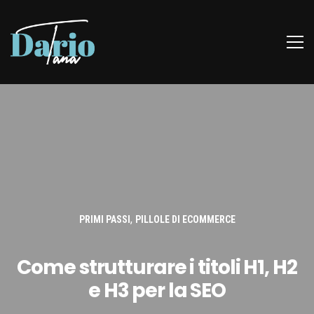
,
PRIMI PASSI
PILLOLE DI ECOMMERCE
Come strutturare i titoli H1, H2
e H3 per la SEO