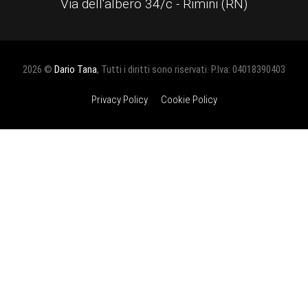
Via dell'albero 34/c - Rimini (RN)
2026 ©
Dario Tana
, Tutti i diritti sono riservati. P.Iva: 04018390403
Privacy Policy
Cookie Policy