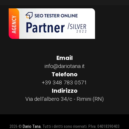
Email
info@dariotana.it
Telefono
+39 348 783 0571
Indirizzo
Via dell'albero 34/c - Rimini (RN)
2026 ©
Dario Tana
, Tutti i diritti sono riservati. P.Iva: 04018390403