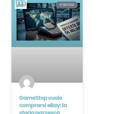
STRATEGIA
GameStop vuole
comprarsi eBay: la
storia pazzesca