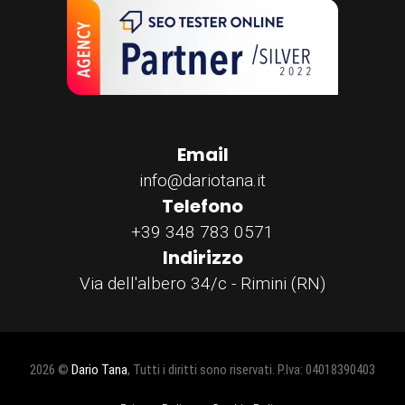
Email
info@dariotana.it
Telefono
+39 348 783 0571
Indirizzo
Via dell'albero 34/c - Rimini (RN)
2026 ©
Dario Tana
, Tutti i diritti sono riservati. P.Iva: 04018390403