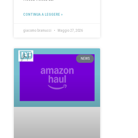
CONTINUA A LEGGERE »
giacomo bramucci
Maggio 27, 2026
NEWS