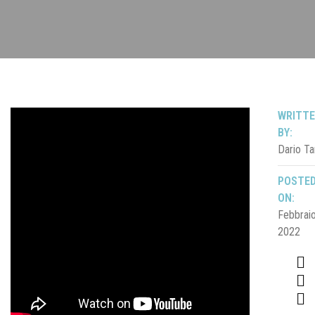
WRITT
BY:
Dario Ta
POSTE
ON:
Febbraio
2022